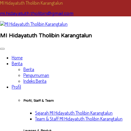
MI Hidayatuth Tholibin Karangtalun
mi.hidayatuth.tholibin@gmail.com
MI Hidayatuth Tholibin Karangtalun
Home
Berita
Berita
Pengumuman
Indeks Berita
Profil
Profil, Staff & Team
Sejarah MI Hidayatuth Tholibin Karangtalun
Team & Staff MI Hidayatuth Tholibin Karangtalun
Layanan & Produk